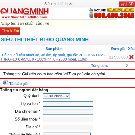
Siêu thị thiết bị đo
1
SP
SIÊU THỊ THIẾT BỊ ĐO QUANG MINH
Sản phẩm
Đơn giá
Xóa
Bộ ghi dữ liệu nhiệt độ, độ ẩm, áp suất, gia tốc PCE-MSR145S-
21.556.000
THPA (-10ºC-65ºC, 0 - 100% r.h, 0 - 2500 mbar, ±10g)
0
Tổng tiền:
Thông tin:
Giá trên chưa bao gồm VAT và phí vận chuyển!
Tải báo giá
Thông tin người đặt hàng
Quý danh
Họ và tên *
Địa chỉ email *
Số điện thoại *
Địa chỉ *
Thông tin liên hệ *