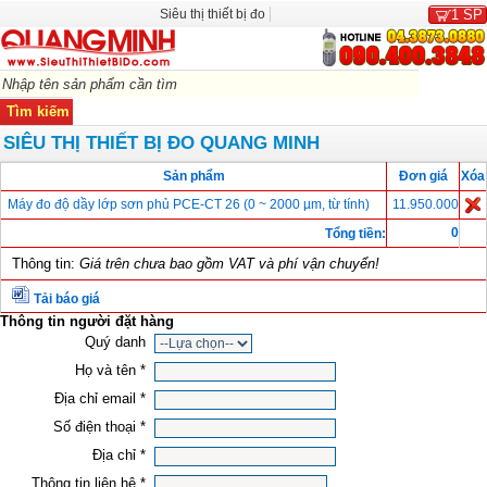
Siêu thị thiết bị đo
1
SP
SIÊU THỊ THIẾT BỊ ĐO QUANG MINH
Sản phẩm
Đơn giá
Xóa
Máy đo độ dầy lớp sơn phủ PCE-CT 26 (0 ~ 2000 µm, từ tính)
11.950.000
0
Tổng tiền:
Thông tin:
Giá trên chưa bao gồm VAT và phí vận chuyển!
Tải báo giá
Thông tin người đặt hàng
Quý danh
Họ và tên *
Địa chỉ email *
Số điện thoại *
Địa chỉ *
Thông tin liên hệ *