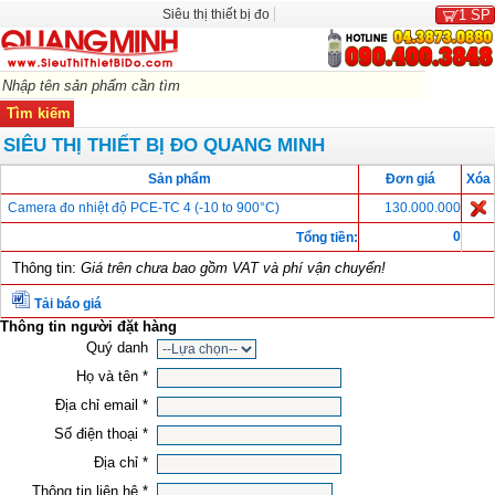
Siêu thị thiết bị đo
1
SP
SIÊU THỊ THIẾT BỊ ĐO QUANG MINH
Sản phẩm
Đơn giá
Xóa
Camera đo nhiệt độ PCE-TC 4 (-10 to 900°C)
130.000.000
0
Tổng tiền:
Thông tin:
Giá trên chưa bao gồm VAT và phí vận chuyển!
Tải báo giá
Thông tin người đặt hàng
Quý danh
Họ và tên *
Địa chỉ email *
Số điện thoại *
Địa chỉ *
Thông tin liên hệ *