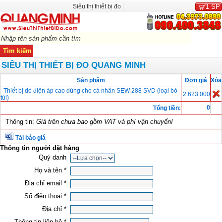
Siêu thị thiết bị đo
1
SP
SIÊU THỊ THIẾT BỊ ĐO QUANG MINH
Sản phẩm
Đơn giá
Xóa
Thiết bị dò điện áp cao dùng cho cá nhân SEW 288 SVD (loại bỏ
2.623.000
túi)
0
Tổng tiền:
Thông tin:
Giá trên chưa bao gồm VAT và phí vận chuyển!
Tải báo giá
Thông tin người đặt hàng
Quý danh
Họ và tên *
Địa chỉ email *
Số điện thoại *
Địa chỉ *
Thông tin liên hệ *