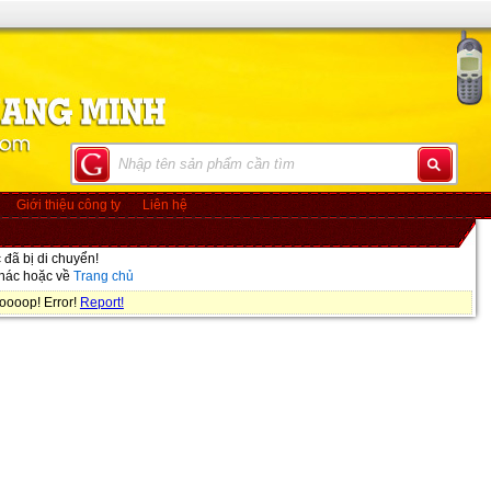
Giới thiệu công ty
Liên hệ
đã bị di chuyển!
khác hoặc về
Trang chủ
oooop! Error!
Report!