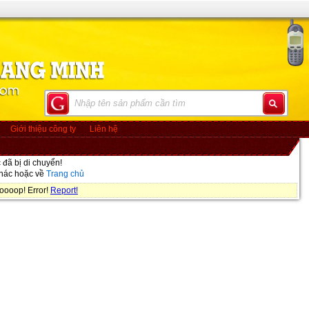
Giới thiệu công ty
Liên hệ
đã bị di chuyển!
khác hoặc về
Trang chủ
oooop! Error!
Report!