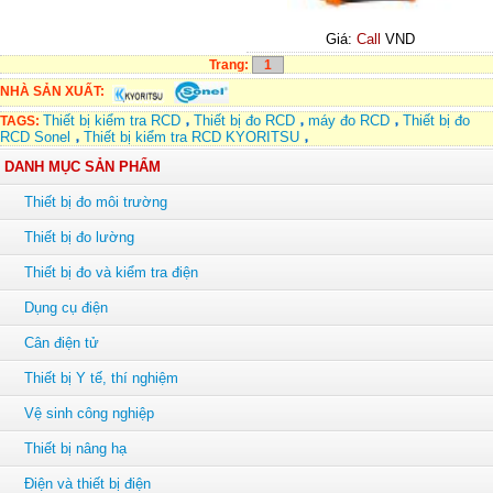
Giá:
Call
VND
Trang:
1
NHÀ SẢN XUẤT:
Thiết bị kiểm tra RCD
Thiết bị đo RCD
máy đo RCD
Thiết bị đo
TAGS:
RCD Sonel
Thiết bị kiểm tra RCD KYORITSU
DANH MỤC SẢN PHẨM
Thiết bị đo môi trường
Thiết bị đo lường
Thiết bị đo và kiểm tra điện
Dụng cụ điện
Cân điện tử
Thiết bị Y tế, thí nghiệm
Vệ sinh công nghiệp
Thiết bị nâng hạ
Điện và thiết bị điện