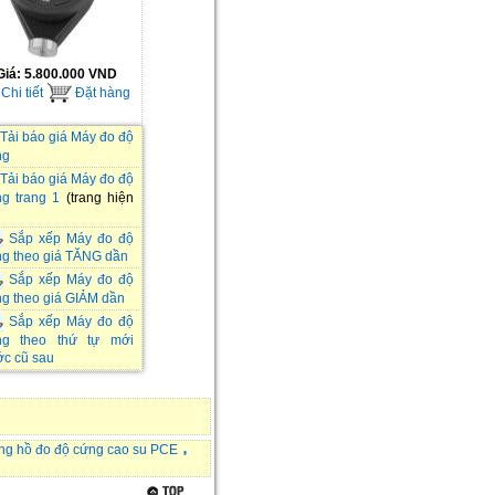
Giá:
5.800.000 VND
Chi tiết
Đặt hàng
Tải báo giá Máy đo độ
ng
Tải báo giá Máy đo độ
g trang 1
(trang hiện
Sắp xếp Máy đo độ
g theo giá TĂNG dần
Sắp xếp Máy đo độ
g theo giá GIẢM dần
Sắp xếp Máy đo độ
ng theo thứ tự mới
ớc cũ sau
ng hồ đo độ cứng cao su PCE