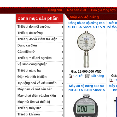
Trang chủ
Nhà sản xuất
Báo giá tổng hợp
Máy đo độ cứng
Danh mục sản phẩm
Đồng hồ đo độ cứng cao
Thiết 
Thiết bị đo môi trường
su PCE-A Shore A 12.5 N
bê tô
Thiết bị đo lường
Thiết bị đo và kiểm tra điện
Dụng cụ điện
Cân điện tử
Thiết bị Y tế, thí nghiệm
Vệ sinh công nghiệp
Thiết bị nâng hạ
Giá:
19.000.000 VND
Giá
Chi tiết
Đặt hàng
Điện và thiết bị điện
Chi
Tự động hoá và điều khiển
Máy đo độ cứng cao su
Máy đ
Máy hàn và vật liệu hàn
PCE-DD A 0-100 Shore A
ki
Máy phát điện và phụ kiện
Máy hút ẩm và thiết bị
Thiết bị thủy lực
Thiết bị khí nén