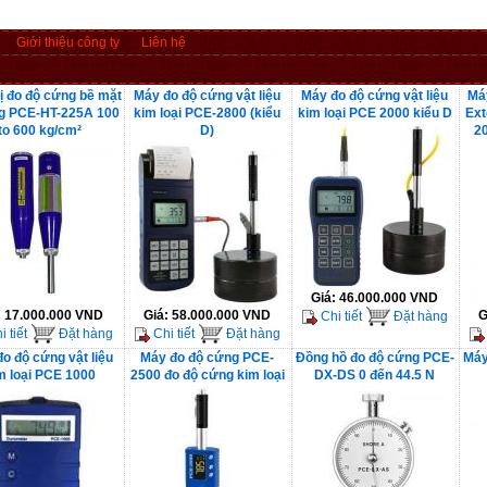
Giới thiệu công ty
Liên hệ
bị đo độ cứng bề mặt
Máy đo độ cứng vật liệu
Máy đo độ cứng vật liệu
Má
ng PCE-HT-225A 100
kim loại PCE-2800 (kiểu
kim loại PCE 2000 kiểu D
Ext
to 600 kg/cm²
D)
2
Giá:
46.000.000 VND
:
17.000.000 VND
Giá:
58.000.000 VND
G
Chi tiết
Đặt hàng
 tiết
Đặt hàng
Chi tiết
Đặt hàng
o độ cứng vật liệu
Máy đo độ cứng PCE-
Đồng hồ đo độ cứng PCE-
Máy
m loại PCE 1000
2500 đo độ cứng kim loại
DX-DS 0 đến 44.5 N