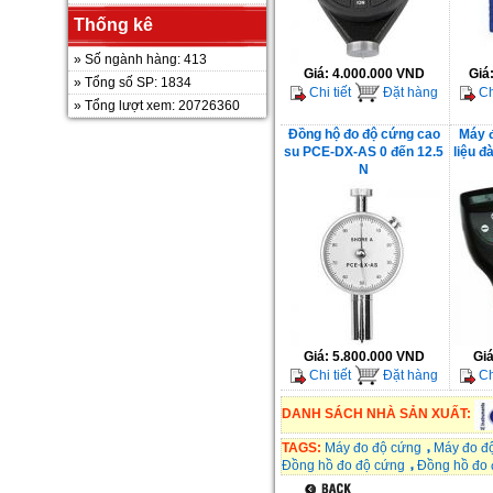
Thống kê
» Số ngành hàng: 413
Giá:
4.000.000 VND
Giá
» Tổng số SP: 1834
Chi tiết
Đặt hàng
Chi
» Tổng lượt xem: 20726360
Đồng hộ đo độ cứng cao
Máy đ
su PCE-DX-AS 0 đến 12.5
liệu 
N
Giá:
5.800.000 VND
Gi
Chi tiết
Đặt hàng
Chi
DANH SÁCH NHÀ SẢN XUẤT:
TAGS:
Máy đo độ cứng
Máy đo độ
Đồng hồ đo độ cứng
Đồng hồ đo