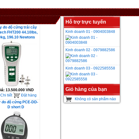
Hỗ trợ trực tuyến
y đo độ cứng trái cây
Kinh doanh 01 - 0904003848
ech FHT200 44.10lbs,
0kg, 196.10 Newtons
Kinh doanh 02 - 0979882586
Kinh doanh 03 - 0922585558
Giỏ hàng của bạn
iá:
13.500.000 VND
Chi tiết
Đặt hàng
Không có sản phẩm nào
 đo độ cứng PCE-DD-
D short D