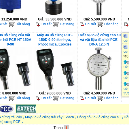
:
33.250.000 VND
Giá:
33.500.000 VND
Giá:
5.500.000 VND
 tiết
Đặt hàng
Chi tiết
Đặt hàng
Chi tiết
Đặt hàng
o độ cứng của vật
Máy đo độ cứng PCE-
Thiết bị đo độ cứng cao su
đàn hồi PCE-HT 150A
150D 0-90 đo nhựa,
và vật liệu đàn hồi PCE-
cứ
0-90
Phoocmica, Epoxies
DX-A 12.5 N
cứn
tại)
cứn
cứn
cứ
á:
8.800.000 VND
Giá:
9.600.000 VND
Giá:
4.500.000 VND
trư
 tiết
Đặt hàng
Chi tiết
Đặt hàng
Chi tiết
Đặt hàng
 cứng trái cây
Máy đo độ cứng trái cây Extech
Đồng hồ đo độ cứng cao su
Đồ
 độ cứng PCE
Trang
1