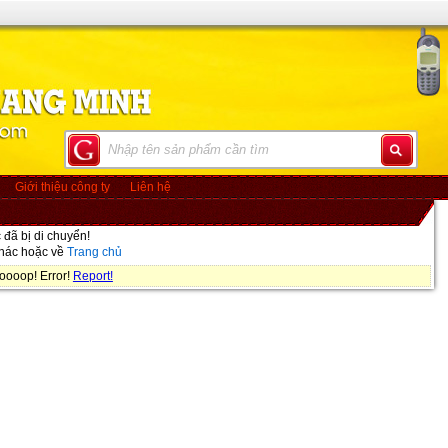
Giới thiệu công ty
Liên hệ
đã bị di chuyển!
khác hoặc về
Trang chủ
oooop! Error!
Report!