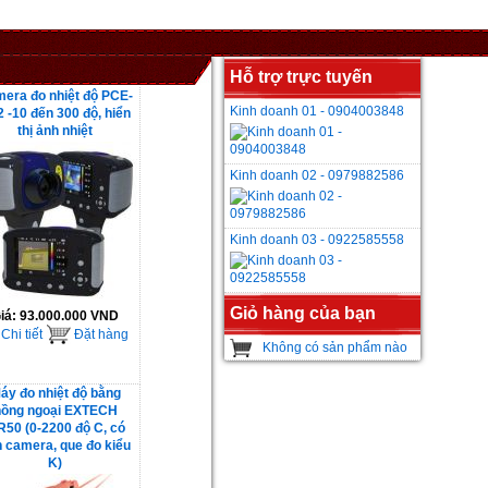
Hỗ trợ trực tuyến
era đo nhiệt độ PCE-
Kinh doanh 01 - 0904003848
 -10 đến 300 độ, hiển
thị ảnh nhiệt
Kinh doanh 02 - 0979882586
Kinh doanh 03 - 0922585558
Giỏ hàng của bạn
iá:
93.000.000 VND
Chi tiết
Đặt hàng
Không có sản phẩm nào
áy đo nhiệt độ bằng
hồng ngoại EXTECH
R50 (0-2200 độ C, có
 camera, que đo kiểu
K)