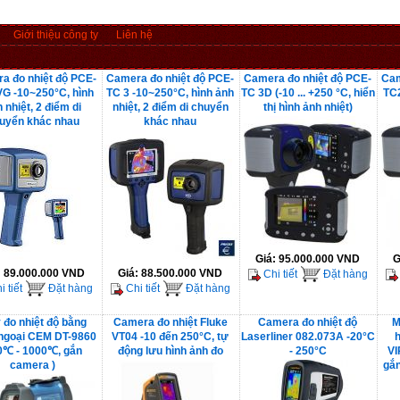
Giới thiệu công ty
Liên hệ
a đo nhiệt độ PCE-
Camera đo nhiệt độ PCE-
Camera đo nhiệt độ PCE-
Cam
G -10~250°C, hình
TC 3 -10~250°C, hình ảnh
TC 3D (-10 ... +250 °C, hiển
TC2
 nhiệt, 2 điểm di
nhiệt, 2 điểm di chuyển
thị hình ảnh nhiệt)
uyển khác nhau
khác nhau
Giá:
95.000.000 VND
G
:
89.000.000 VND
Giá:
88.500.000 VND
Chi tiết
Đặt hàng
 tiết
Đặt hàng
Chi tiết
Đặt hàng
 đo nhiệt độ bằng
Camera đo nhiệt Fluke
Camera đo nhiệt độ
M
ngoại CEM DT-9860
VT04 -10 đến 250°C, tự
Laserliner 082.073A -20°C
0℃ - 1000℃, gắn
động lưu hình ảnh đo
- 250°C
VI
camera )
gắn