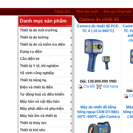
Trang chủ
Nhà sản xuất
Báo giá tổng hợp
Camera đo nhiệt độ
Danh mục sản phẩm
Camera đo nhiệt độ PCE-
Camer
Thiết bị đo môi trường
TC 4 (-10 to 900°C)
TC 3V
ảnh
Thiết bị đo lường
ch
Thiết bị đo và kiểm tra điện
Dụng cụ điện
Cân điện tử
Thiết bị Y tế, thí nghiệm
Vệ sinh công nghiệp
Thiết bị nâng hạ
Giá:
130.000.000 VND
Chi tiết
Đặt hàng
Điện và thiết bị điện
Giá
Tự động hoá và điều khiển
Chi
Máy hàn và vật liệu hàn
Máy đo nhiệt độ bằng
Máy
Máy phát điện và phụ kiện
hồng ngoại CEM DT-9861
hồng 
Máy hút ẩm và thiết bị
-50℃~600℃, gắn Camera
(-5
Thiết bị thủy lực
Thiết bị khí nén