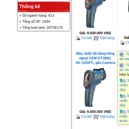
Thống kê
» Số ngành hàng: 413
» Tổng số SP: 1834
» Tổng lượt xem: 20736170
Giá:
9.000.000 VND
Gi
Chi tiết
Đặt hàng
Chi
Máy nhiệt độ bằng hồng
Tả
ngoại CEM DT-9862
đo nh
-50~2200℃, gắn Camera
Tả
đo nhi
hiện t
S
nhiệt
dần
S
nhiệt
dần
S
Giá:
9.400.000 VND
nhiệt
Chi tiết
Đặt hàng
trước