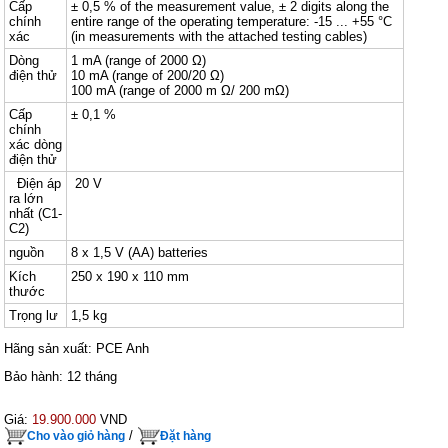
Cấp
± 0,5 % of the measurement value, ± 2 digits along the
chính
entire range of the operating temperature: -15 ... +55 °C
xác
(in measurements with the attached testing cables)
Dòng
1 mA (range of 2000 Ω)
điện thử
10 mA (range of 200/20 Ω)
100 mA (range of 2000 m Ω/ 200 mΩ)
Cấp
± 0,1 %
chính
xác dòng
điện thử
Điện áp
20 V
ra lớn
nhất (C1-
C2)
nguồn
8 x 1,5 V (AA) batteries
Kích
250 x 190 x 110 mm
thước
Trọng lư
1,5 kg
Hãng sản xuất: PCE Anh
Bảo hành: 12 tháng
Giá:
19.900.000
VND
/
Cho vào giỏ hàng
Đặt hàng