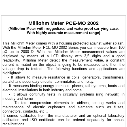
Milliohm Meter PCE-MO 2002
(Milliohm Meter with ruggedized and waterproof carrying case.
With highly accurate measurement range)
This Milliohm Meter comes with a housing protected against water splash.
With the Milliohm Meter PCE-MO 2002 Series you can measure from 100
μΩ up to 2000 Ω. With this Milliohm Meter measurement values are
displayed by means of a LCD display with 3,5 digits and a good
readability. Milliohm Meter detect the measurement value, a constant
current is mated on the object is going to be measured and then the
voltage drop is tested. The following functions and applications are
highlighted:
- It allows to measure resistance in coils, generators, transformers,
parallel and secondary circuits, commutators and relay.
- It measures binding energy in mines, planes, rail systems, boats and
electrical installations in both industry and home.
- It allows continuity tests in circularly systems (ring network) in
industry and home
- To test compression elements in airlines, testing works and
maintenance of electric cupboards and elements such as fuses,
connectors, contacts, etc...
It comes calibrated from the manufacturer and an optional laboratory
calibration and ISO certificate can be ordered separately for annual
recalibrations.