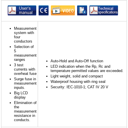
Measurement
system with
four
conductors
Selection of
5
measurement
ranges
Auto-Hold and Auto-Off function
3 test
LED indication when the Rp, Rc and
currents with
temperature permitted values are exceeded.
overheat fuse
Light weight, solid and compact
Surge fuse in
Waterproof housing with ring seal
measurement
Security: IEC-1010-1; CAT IV 20 V
inputs.
Big LCD
display
Elimination of
the
measurement
resistance in
conducts.