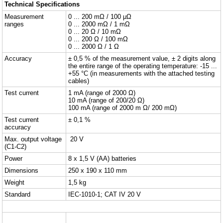
Technical Specifications
Measurement
0 ... 200 mΩ / 100 μΩ
ranges
0 ... 2000 mΩ / 1 mΩ
0 ... 20 Ω / 10 mΩ
0 ... 200 Ω / 100 mΩ
0 ... 2000 Ω / 1 Ω
Accuracy
± 0,5 % of the measurement value, ± 2 digits along
the entire range of the operating temperature: -15 ...
+55 °C (in measurements with the attached testing
cables)
Test current
1 mA (range of 2000 Ω)
10 mA (range of 200/20 Ω)
100 mA (range of 2000 m Ω/ 200 mΩ)
Test current
± 0,1 %
accuracy
Max. output voltage
20 V
(C1-C2)
Power
8 x 1,5 V (AA) batteries
Dimensions
250 x 190 x 110 mm
Weight
1,5 kg
Standard
IEC-1010-1; CAT IV 20 V